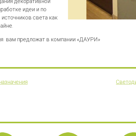
дания декоративной
зработке идеи и по
 источников света как
айне.
ия вам предложат в компании «ДАУРИ»
назначения
Светоди