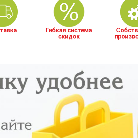
тавка
Гибкая система
Собств
скидок
произв