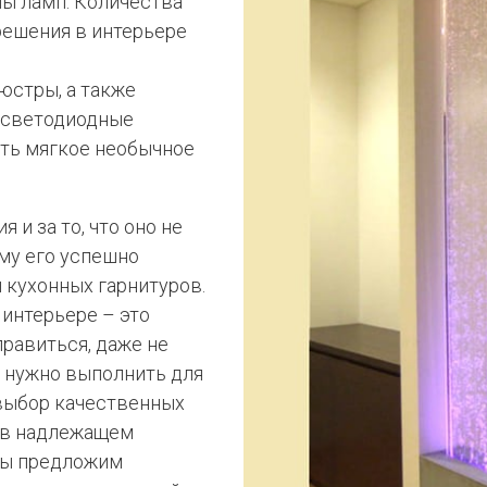
пы ламп. Количества
решения в интерьере
юстры, а также
 светодиодные
ать мягкое необычное
и за то, что оно не
ому его успешно
 кухонных гарнитуров.
 интерьере – это
равиться, даже не
е нужно выполнить для
 выбор качественных
 в надлежащем
Мы предложим