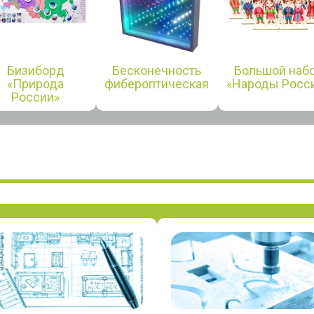
Бизиборд
Бесконечность
Большой наб
«Природа
фибероптическая
«Народы Росс
России»