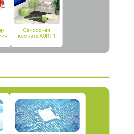
ор
Сенсорная
ии»
комната AURI-1