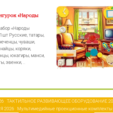
игурок «Народы
абор «Народы
1шт Русские, татары,
чеченцы, чуваши,
найцы, коряки,
нцы, юкагиры, манси,
ы, эвенки, ...
26
ТАКТИЛЬНОЕ РАЗВИВАЮЩЕЕ ОБОРУДОВАНИЕ 20
Я 2026
Мультимедийные проекционные комплекты