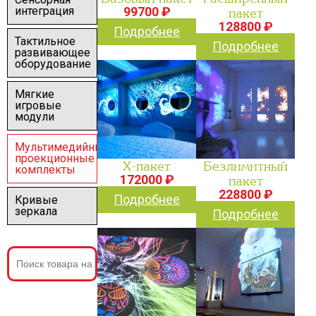
99700 ₽
интеграция
пакет
128800 ₽
Подробнее
Тактильное
Подробнее
развивающее
оборудование
Мягкие
игровые
модули
Мультимедийные
проекционные
Х-пакет
Безлимитный
комплекты
172000 ₽
пакет
228800 ₽
Подробнее
Кривые
зеркала
Подробнее