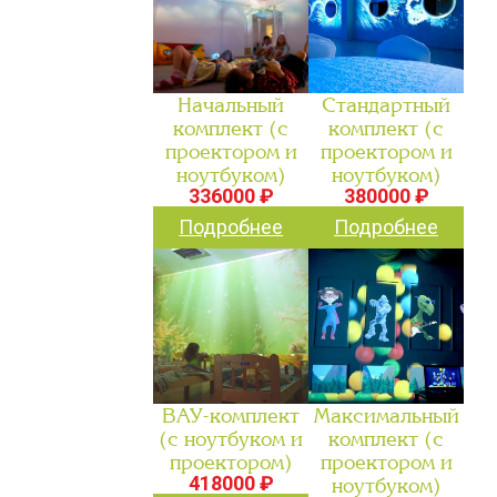
Начальный
Стандартный
комплект (с
комплект (с
проектором и
проектором и
ноутбуком)
ноутбуком)
336000 ₽
380000 ₽
Подробнее
Подробнее
ВАУ-комплект
Максимальный
(с ноутбуком и
комплект (с
проектором)
проектором и
418000 ₽
ноутбуком)