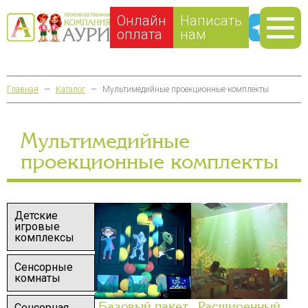
Онлайн
Написать
оплата
нам
Главная
—
Каталог
—
Мультимедийные проекционные комплекты
Мультимедийные
проекционные комплекты
Детские
игровые
комплексы
Сенсорные
комнаты
Базовый пакет
Расширенный
Сенсорная