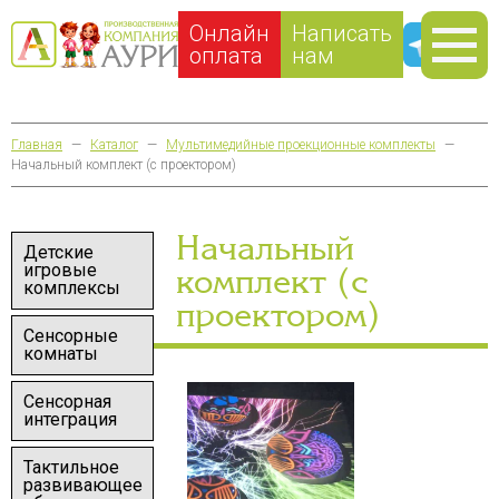
Онлайн
Написать
оплата
нам
Главная
—
Каталог
—
Мультимедийные проекционные комплекты
—
Начальный комплект (с проектором)
Начальный
Детские
игровые
комплект (с
комплексы
проектором)
Сенсорные
комнаты
Сенсорная
интеграция
Тактильное
развивающее