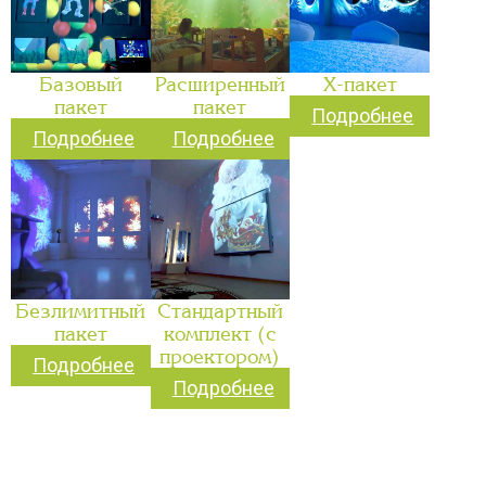
Базовый
Расширенный
Х-пакет
пакет
пакет
Подробнее
Подробнее
Подробнее
Безлимитный
Стандартный
пакет
комплект (с
проектором)
Подробнее
Подробнее