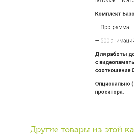
потолок – в эт
Комплект Баз
— Программа — 
— 500 анимаци
Для работы до
с видеопамять
соотношение 0
Опционально (
проектора.
Другие товары из этой к