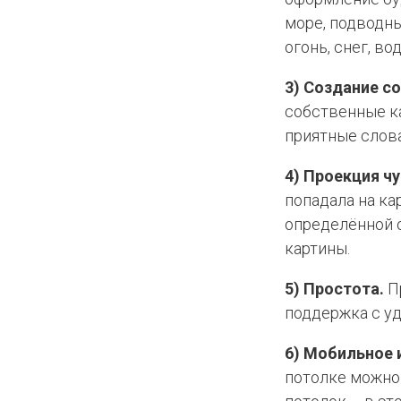
море, подводны
огонь, снег, в
3) Создание с
собственные ка
приятные слова
4) Проекция чу
попадала на ка
определённой о
картины.
5) Простота.
Пр
поддержка с у
6) Мобильное 
потолке можно 