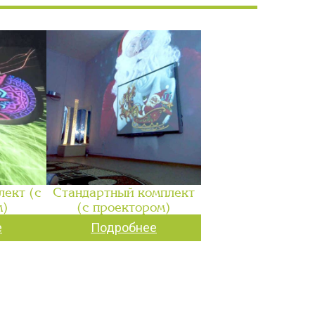
ект (с
Стандартный комплект
м)
(с проектором)
е
Подробнее