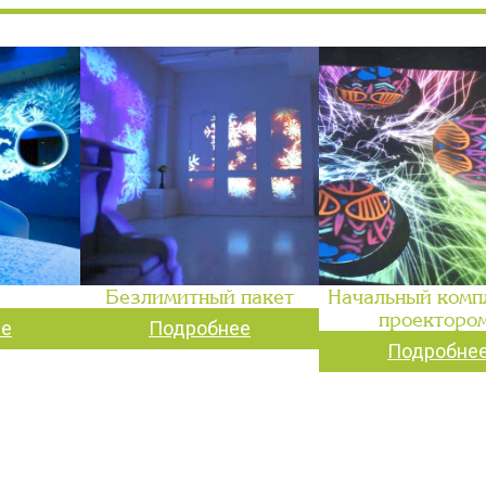
Безлимитный пакет
Начальный компл
проекторо
ее
Подробнее
Подробне