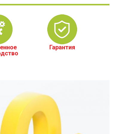
енное
Гарантия
одство