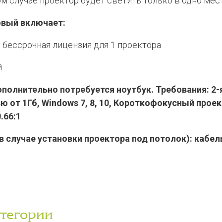
ом случае проектор будет светить только в одно мест
овый включает:
бессрочная лицензия для 1 проектора
й
полнительно потребуется ноутбук. Требования: 2-
ю от 1Гб,
Windows 7, 8, 10,
Короткофокусный проект
.66:1
в случае установки проектора под потолок): кабе
атегории