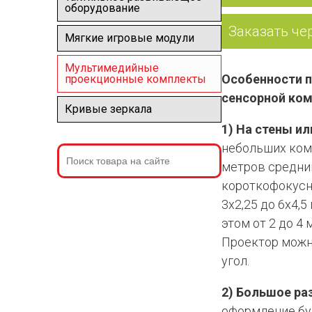
оборудование
Заказать че
Мягкие игровые модули
Мультимедийные
Особенности п
проекционные комплекты
сенсорной ко
Кривые зеркала
1) На стены и
небольших комн
метров средни
короткофокусн
3х2,25 до 6х4,
этом от 2 до 4 
Проектор можно
угол.
2) Большое ра
оформление бу