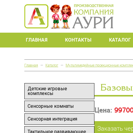
ГЛАВНАЯ
КОНТАКТЫ
КАТАЛОГ
Главная
—
Каталог
—
Мультимедийные проекционные компле
Базовы
Детские игровые
комплексы
Сенсорные комнаты
Цена:
99700
Сенсорная интеграция
Заказать че
Тактильное развивающее