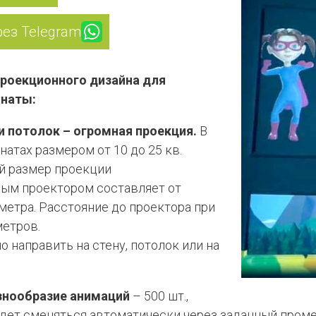
рез Telegram
роекционного дизайна для
мнаты:
ли потолок – огромная проекция.
В
атах размером от 10 до 25 кв.
й размер проекции
ым проектором составляет от
5 метра. Расстояние до проектора при
метров.
 направить на стену, потолок или на
знообразие анимаций
– 500 шт.,
дет сменяться автоматически через заданный проме