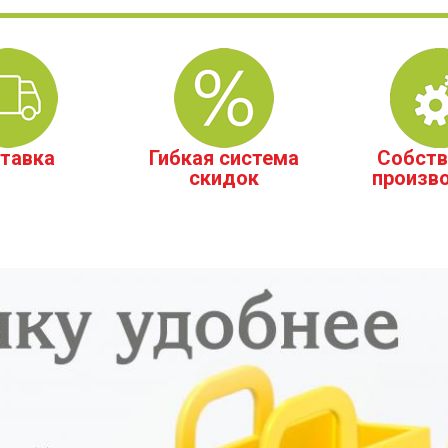
тавка
Гибкая система
Собств
скидок
произв