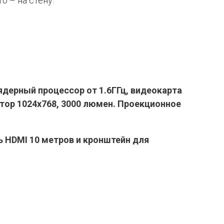
о – на стену.
ядерный процессор от 1.6ГГц, видеокарта
ор 1024х768, 3000 люмен. Проекционное
ль
HDMI 10 метров и кронштейн для