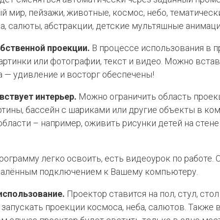
й мир, пейзажи, животные, космос, небо, тематическ
ода, салюты, абстракции, детские мультяшные анимаци
обственной проекции.
В процессе использования в 
ртинки или фотографии, текст и видео. Можно встав
 — удивление и восторг обеспечены!
вствует интерьер.
Можно ограничить область проекц
ртины, бассейн с шариками или другие объекты в ко
бласти – например, оживить рисунки детей на стен
ограмму легко освоить, есть видеоурок по работе.
далённым подключением к Вашему компьютеру.
использование.
Проектор ставится на пол, стул, стол
запускать проекции космоса, неба, салютов. Также 