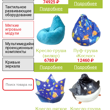
74925 ₽
Подробнее
Тактильное
Подробнее
развивающее
оборудование
Мягкие
игровые
модули
Мультимедийные
проекционные
Кресло-груша
Пуф-груша
комплекты
(велюр)
«Космос»
6780 ₽
12460 ₽
Кривые
зеркала
Подробнее
Подробнее
Кресло мягкое
Кресло-груша