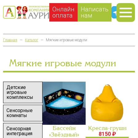
Онлайн
Написать
оплата
нам
Главная
—
Каталог
—
Мягкие игровые модули
Мягкие игровые модули
Детские
игровые
комплексы
Сенсорные
комнаты
Бассейн
Кресла-груши
Сенсорная
8150 ₽
интеграция
«Звёздный»