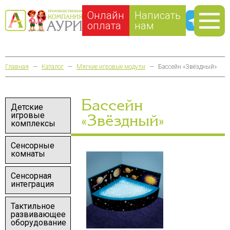
Онлайн
Написать
оплата
нам
Главная
—
Каталог
—
Мягкие игровые модули
—
Бассейн «Звёздный»
Бассейн
Детские
игровые
«Звёздный»
комплексы
Сенсорные
комнаты
Сенсорная
интеграция
Тактильное
развивающее
оборудование