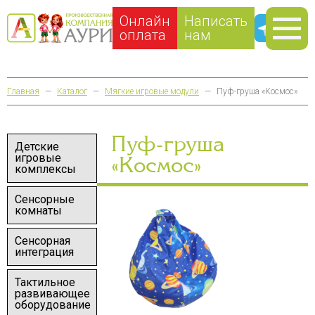
Онлайн
Написать
оплата
нам
Главная
—
Каталог
—
Мягкие игровые модули
—
Пуф-груша «Космос»
Пуф-груша
Детские
игровые
«Космос»
комплексы
Сенсорные
комнаты
Сенсорная
интеграция
Тактильное
развивающее
оборудование