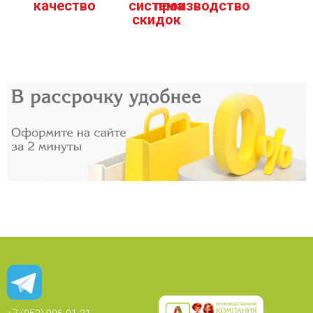
качество
система
производство
скидок