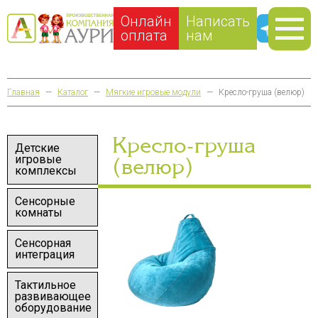
Онлайн
Написать
оплата
нам
Главная
—
Каталог
—
Мягкие игровые модули
—
Кресло-груша (велюр)
Кресло-груша
Детские
игровые
(велюр)
комплексы
Сенсорные
комнаты
Сенсорная
интеграция
Тактильное
развивающее
оборудование