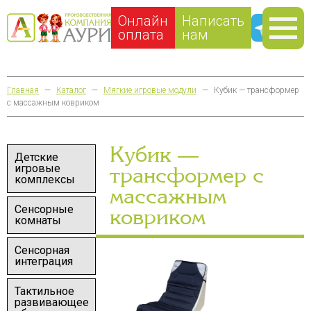
Онлайн
Написать
оплата
нам
Главная
—
Каталог
—
Мягкие игровые модули
—
Кубик — трансформер
с массажным ковриком
Кубик —
Детские
игровые
трансформер с
комплексы
массажным
Сенсорные
ковриком
комнаты
Сенсорная
интеграция
Тактильное
развивающее