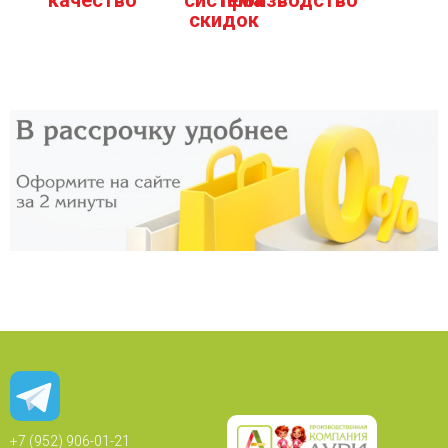
качество
система
производство
скидок
+7 (952) 906-01-21