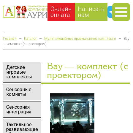
Онлайн
Написать
оплата
нам
Главная
—
Каталог
—
Мультимедийные проекционные комплекты
—
Вау
— комплект (с проектором)
Вау — комплект (с
Детские
игровые
проектором)
комплексы
Сенсорные
комнаты
Сенсорная
интеграция
Тактильное
развивающее