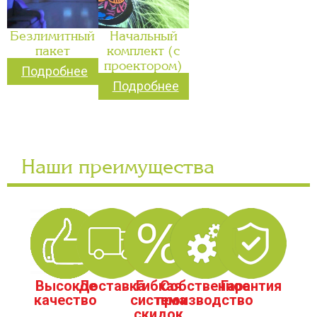
Безлимитный
Начальный
пакет
комплект (с
проектором)
Подробнее
Подробнее
Наши преимущества
Высокое
Доставка
Гибкая
Собственное
Гарантия
качество
система
производство
скидок