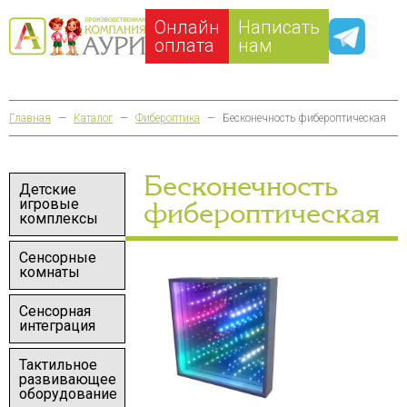
Онлайн
Написать
оплата
нам
Главная
—
Каталог
—
Фибероптика
—
Бесконечность фибероптическая
Бесконечность
Детские
игровые
фибероптическая
комплексы
Сенсорные
комнаты
Сенсорная
интеграция
Тактильное
развивающее
оборудование