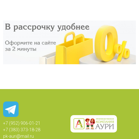
+7 (952) 906-01-21
+7 (383) 373-18-28
pk-auri@mail.ru