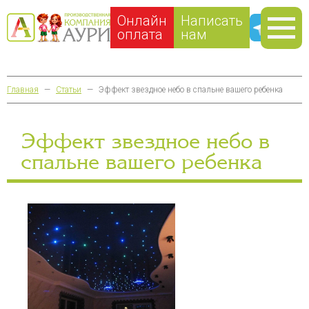
Онлайн
Написать
оплата
нам
Главная
—
Статьи
—
Эффект звездное небо в спальне вашего ребенка
Эффект звездное небо в
спальне вашего ребенка