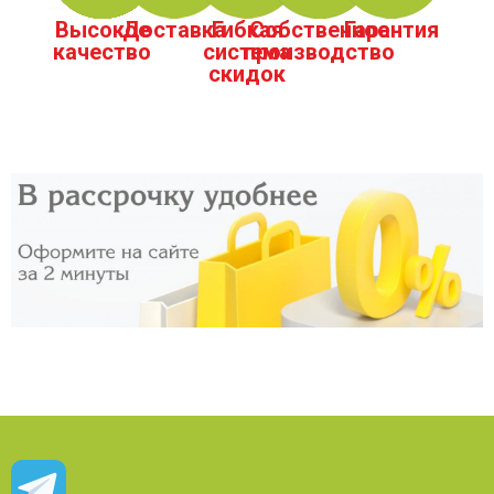
Высокое
Доставка
Гибкая
Собственное
Гарантия
качество
система
производство
скидок