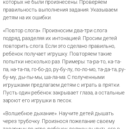
которых не были произнесены. Проверяем
правильность выполнения задания. Указываем
детям на их ошибки.
«Повтор слога». Произносим два-три слога
подряд, разделяя их интонацией. Просим детей
повторить слога. Если это сделано правильно,
ребёнок получает игрушку. Повторяем такие
попытки несколько раз. Примеры: та-ра-то, ка-та-
па, на-та-па, го-бо-до, ру-бу-лу, по-ло-мо, та-да-та, ру-
бу-му, ды-пы-мы, ша-ла-ма. С полученными
игрушками предлагаем детям с играть в прятки.
Пусть один ребёнок закрывает глаза, а остальные
зароют его игрушки в песок.
«Волшебное дыхание». Научите детей дышать
через трубочку. Произнося пожелание своему
товарищу по игре, ребёнок должен выдуть его в