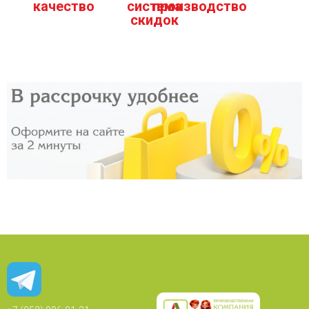
качество
система
производство
скидок