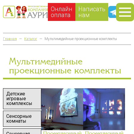
Онлайн
Написать
оплата
нам
Главная
—
Каталог
—
Мультимедийные проекционные комплекты
Мультимедийные
проекционные комплекты
Детские
игровые
комплексы
Сенсорные
комнаты
Проекционный
Проекционный
Сенсорная