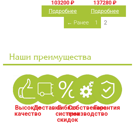
103200 ₽
137280 ₽
Подробнее
Подробнее
← Ранее
1
2
Наши преимущества
Высокое
Доставка
Гибкая
Собственное
Гарантия
качество
система
производство
скидок