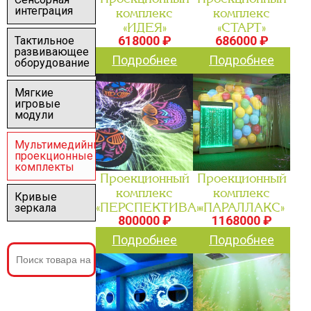
интеграция
комплекс
комплекс
«ИДЕЯ»
«СТАРТ»
618000 ₽
686000 ₽
Тактильное
развивающее
Подробнее
Подробнее
оборудование
Мягкие
игровые
модули
Мультимедийные
проекционные
комплекты
Проекционный
Проекционный
комплекс
комплекс
Кривые
«ПЕРСПЕКТИВА»
«ПАРАЛЛАКС»
зеркала
800000 ₽
1168000 ₽
Подробнее
Подробнее