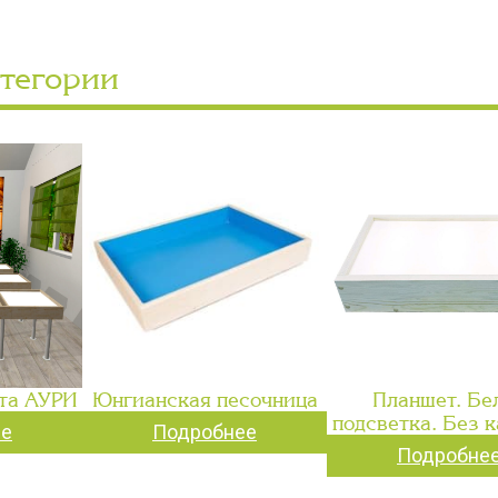
атегории
та АУРИ
Юнгианская песочница
Планшет. Бе
подсветка. Без 
ее
Подробнее
Подробне