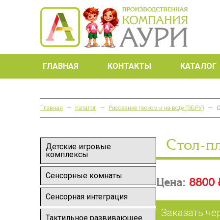
ГЛАВНАЯ
КОНТАКТЫ
КАТАЛОГ
Главная
—
Каталог
—
Рисование песком и на воде (ЭБРУ)
—
С
Стол-п
Детские игровые
комплексы
Сенсорные комнаты
Цена:
8800 
Сенсорная интеграция
Заказать че
Тактильное развивающее