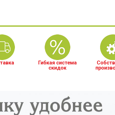
тавка
Гибкая система
Собств
скидок
произв