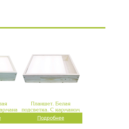
лая
Планшет. Белая
кармана
подсветка. С карманом
е
Подробнее