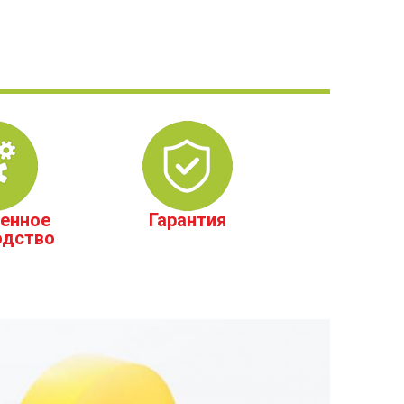
енное
Гарантия
одство