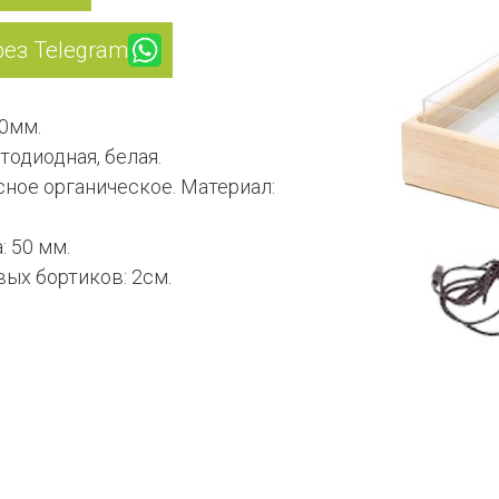
рез Telegram
0мм.
тодиодная, белая.
сное органическое. Материал:
: 50 мм.
ых бортиков: 2см.