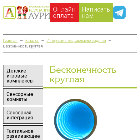
Онлайн
Написать
оплата
нам
Главная
—
Каталог
—
Интерактивные, световые изделия
—
Бесконечность круглая
Бесконечность
Детские
игровые
круглая
комплексы
Сенсорные
комнаты
Сенсорная
интеграция
Тактильное
развивающее