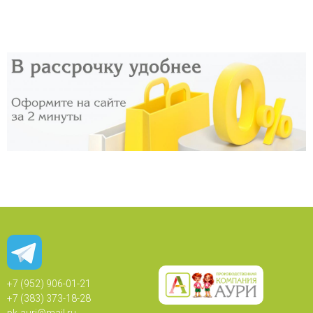
+7 (952) 906-01-21
+7 (383) 373-18-28
pk-auri@mail.ru