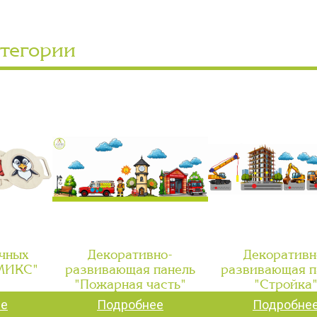
атегории
чных
Декоративно-
Декоративн
"МИКС"
развивающая панель
развивающая п
"Пожарная часть"
"Стройка
ее
Подробнее
Подробне