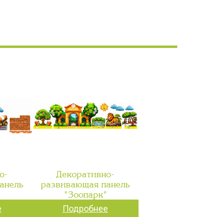
о-
Декоративно-
анель
развивающая панель
"
"Зоопарк"
е
Подробнее