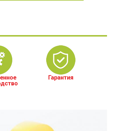
енное
Гарантия
одство