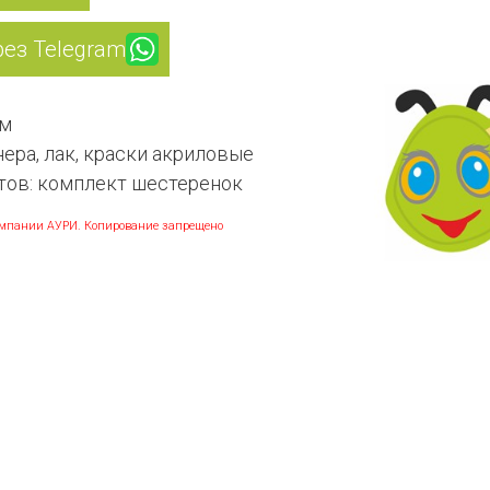
рез Telegram
см
ера, лак, краски акриловые
тов: комплект шестеренок
мпании АУРИ. Копирование запрещено