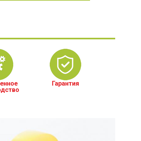
енное
Гарантия
одство