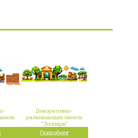
о-
Декоративно-
анель
развивающая панель
"
"Зоопарк"
е
Подробнее