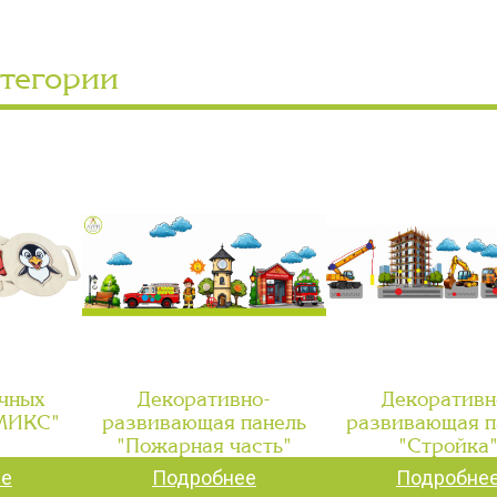
атегории
чных
Декоративно-
Декоративн
"МИКС"
развивающая панель
развивающая п
"Пожарная часть"
"Стройка
ее
Подробнее
Подробне