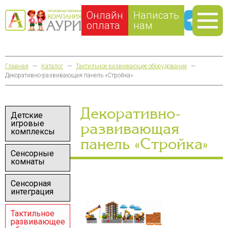
Онлайн
Написать
оплата
нам
Главная
—
Каталог
—
Тактильное развивающее оборудование
—
Декоративно-развивающая панель «Стройка»
Декоративно-
Детские
игровые
развивающая
комплексы
панель «Стройка»
Сенсорные
комнаты
Сенсорная
интеграция
Тактильное
развивающее