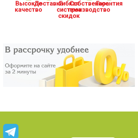
Высокое
Доставка
Гибкая
Собственное
Гарантия
качество
система
производство
скидок