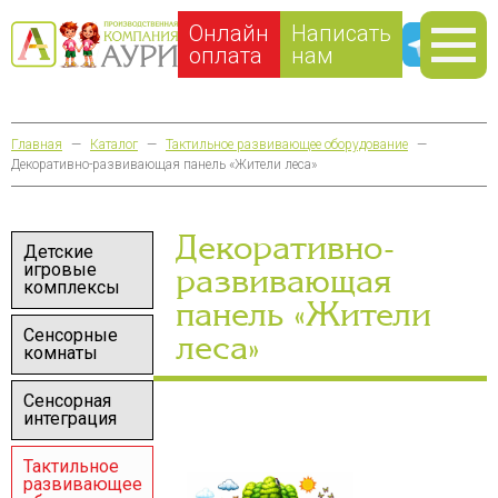
Онлайн
Написать
оплата
нам
Главная
—
Каталог
—
Тактильное развивающее оборудование
—
Декоративно-развивающая панель «Жители леса»
Декоративно-
Детские
игровые
развивающая
комплексы
панель «Жители
Сенсорные
леса»
комнаты
Сенсорная
интеграция
Тактильное
развивающее