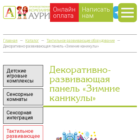
Онлайн
Написать
оплата
нам
Главная
—
Каталог
—
Тактильное развивающее оборудование
—
Декоративно-развивающая панель «Зимние каникулы»
Декоративно-
Детские
игровые
развивающая
комплексы
панель «Зимние
Сенсорные
каникулы»
комнаты
Сенсорная
интеграция
Тактильное
развивающее