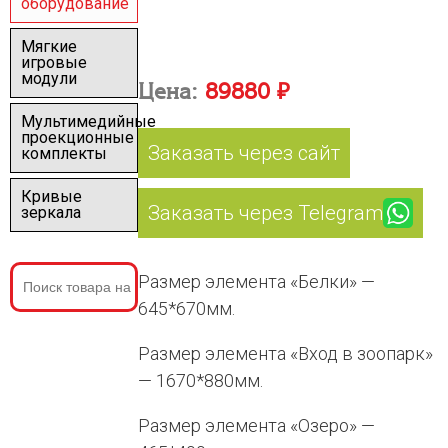
оборудование
Мягкие
игровые
модули
Цена:
89880 ₽
Мультимедийные
проекционные
Заказать через сайт
комплекты
Кривые
Заказать через Telegram
зеркала
Размер элемента «Белки» —
645*670мм.
Размер элемента «Вход в зоопарк»
— 1670*880мм.
Размер элемента «Озеро» —