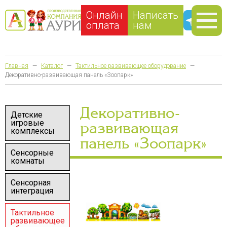
Онлайн
Написать
оплата
нам
Главная
—
Каталог
—
Тактильное развивающее оборудование
—
Декоративно-развивающая панель «Зоопарк»
Декоративно-
Детские
игровые
развивающая
комплексы
панель «Зоопарк»
Сенсорные
комнаты
Сенсорная
интеграция
Тактильное
развивающее