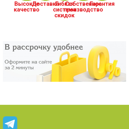
Высокое
Доставка
Гибкая
Собственное
Гарантия
качество
система
производство
скидок