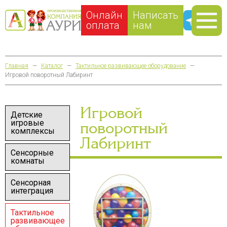
Онлайн
Написать
оплата
нам
Главная
—
Каталог
—
Тактильное развивающее оборудование
—
Игровой поворотный Лабиринт
Игровой
Детские
игровые
поворотный
комплексы
Лабиринт
Сенсорные
комнаты
Сенсорная
интеграция
Тактильное
развивающее