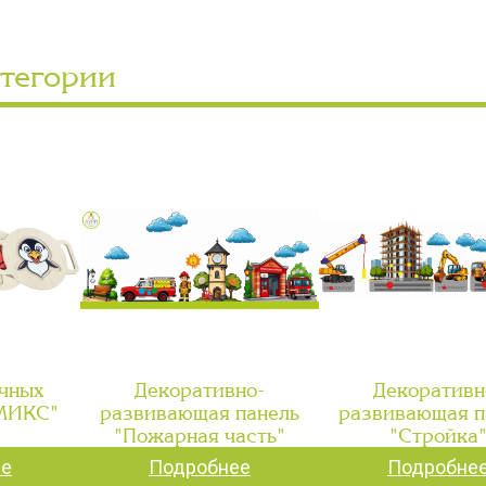
атегории
чных
Декоративно-
Декоративн
"МИКС"
развивающая панель
развивающая п
"Пожарная часть"
"Стройка
ее
Подробнее
Подробне