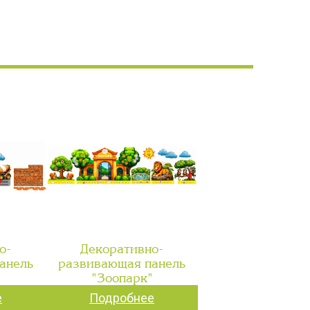
о-
Декоративно-
анель
развивающая панель
"
"Зоопарк"
е
Подробнее