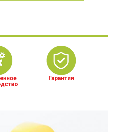
енное
Гарантия
одство