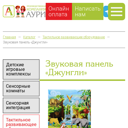
Онлайн
Написать
оплата
нам
Главная
—
Каталог
—
Тактильное развивающее оборудование
—
Звуковая панель «Джунгли»
Звуковая панель
Детские
игровые
«Джунгли»
комплексы
Сенсорные
комнаты
Сенсорная
интеграция
Тактильное
развивающее