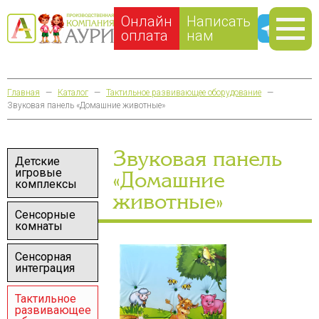
Онлайн
Написать
оплата
нам
Главная
—
Каталог
—
Тактильное развивающее оборудование
—
Звуковая панель «Домашние животные»
Звуковая панель
Детские
игровые
«Домашние
комплексы
животные»
Сенсорные
комнаты
Сенсорная
интеграция
Тактильное
развивающее