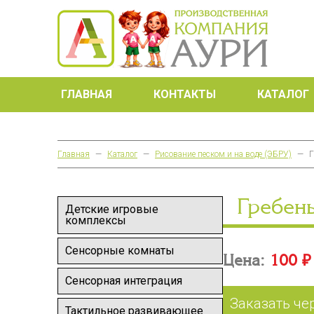
ГЛАВНАЯ
КОНТАКТЫ
КАТАЛОГ
Главная
—
Каталог
—
Рисование песком и на воде (ЭБРУ)
—
Г
Гребен
Детские игровые
комплексы
Сенсорные комнаты
Цена:
100 ₽
Сенсорная интеграция
Заказать че
Тактильное развивающее