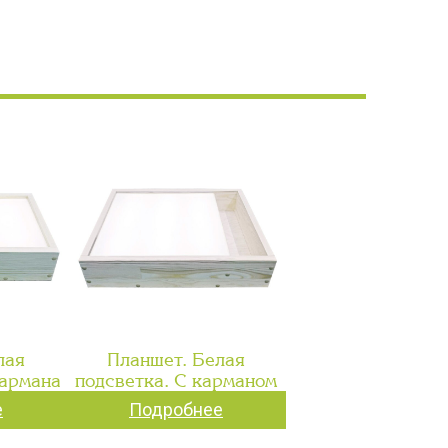
лая
Планшет. Белая
кармана
подсветка. С карманом
е
Подробнее