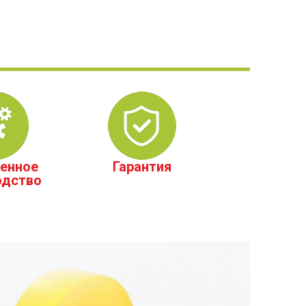
енное
Гарантия
одство