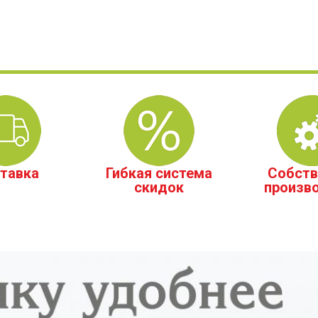
тавка
Гибкая система
Собств
скидок
произв