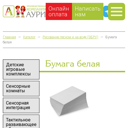
Онлайн
Написать
оплата
нам
Главная
—
Каталог
—
Рисование песком и на воде (ЭБРУ)
—
Бумага
белая
Бумага белая
Детские
игровые
комплексы
Сенсорные
комнаты
Сенсорная
интеграция
Тактильное
развивающее