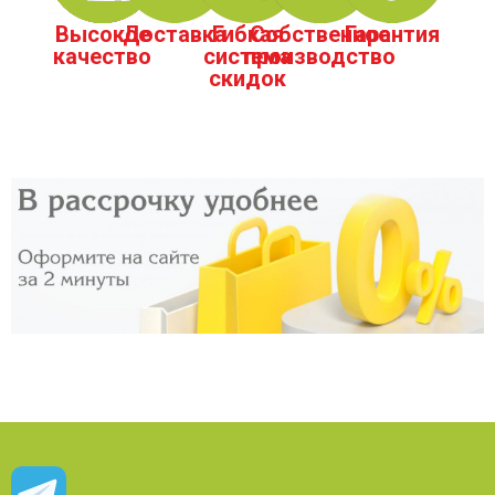
Высокое
Доставка
Гибкая
Собственное
Гарантия
качество
система
производство
скидок