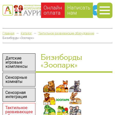
Онлайн
Написать
оплата
нам
Главная
—
Каталог
—
Тактильное развивающее оборудование
—
Бизиборды «Зоопарк»
Бизиборды
Детские
игровые
«Зоопарк»
комплексы
Сенсорные
комнаты
Сенсорная
интеграция
Тактильное
развивающее