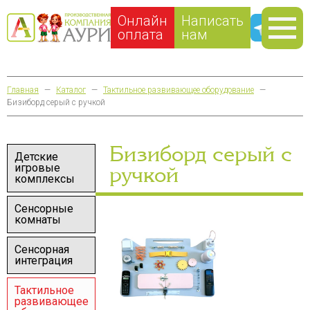
Онлайн
Написать
оплата
нам
Главная
—
Каталог
—
Тактильное развивающее оборудование
—
Бизиборд серый с ручкой
Бизиборд серый с
Детские
игровые
ручкой
комплексы
Сенсорные
комнаты
Сенсорная
интеграция
Тактильное
развивающее