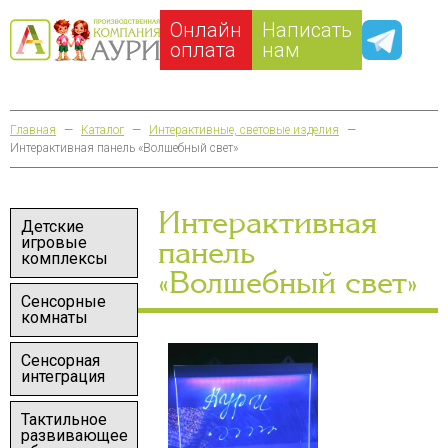
Онлайн
Написать
оплата
нам
Главная
—
Каталог
—
Интерактивные, световые изделия
—
Интерактивная панель «Волшебный свет»
Интерактивная
Детские
игровые
панель
комплексы
«Волшебный свет»
Сенсорные
комнаты
Сенсорная
интеграция
Тактильное
развивающее