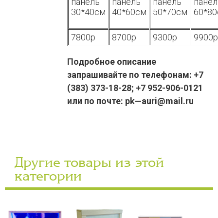
панель
панель
панель
панел
30*40см
40*60см
50*70см
60*8
7800р
8700р
9300р
9900
Подробное описание
запрашивайте по телефонам: +7
(383) 373-18-28; +7 952-906-0121
или по почте: pk—auri@mail.ru
Другие товары из этой
категории