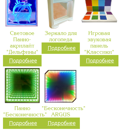
Световое
Зеркало для
Игровая
Панно-
логопеда
звуковая
акрилайт
панель
Подробнее
"Дельфины"
"Классики"
Подробнее
Подробнее
Панно
"Бесконечность"
"Бесконечность"
ARGUS
Подробнее
Подробнее