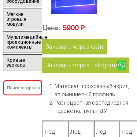
оборудование
Мягкие
игровые
модули
Цена:
5900 ₽
Мультимедийные
проекционные
Заказать через сайт
комплекты
Кривые
Заказать через Telegram
зеркала
Материал: прозрачный акрил,
алюминиевый профиль
Разноцветная светодиодная
подсветка, пульт ДУ
Лед-
Лед-
Лед-
Лед-