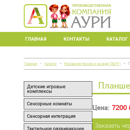
ГЛАВНАЯ
КОНТАКТЫ
КАТАЛОГ
Главная
—
Каталог
—
Рисование песком и на воде (ЭБРУ)
—
П
Планше
Детские игровые
комплексы
Сенсорные комнаты
Цена:
7200 
Сенсорная интеграция
Заказать че
Тактильное развивающее