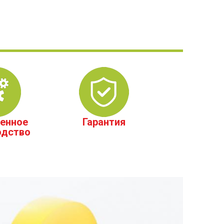
енное
Гарантия
одство