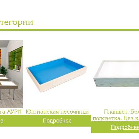
атегории
та АУРИ
Юнгианская песочница
Планшет. Бе
подсветка. Без 
ее
Подробнее
Подробне