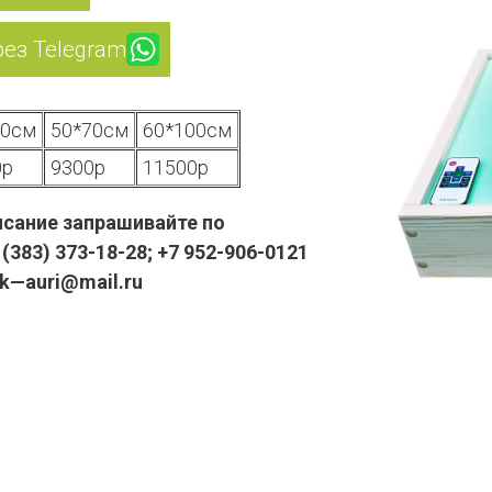
рез Telegram
50см
50*70см
60*100см
0р
9300р
11500р
сание запрашивайте по
(383) 373-18-28; +7 952-906-0121
pk—auri@mail.ru