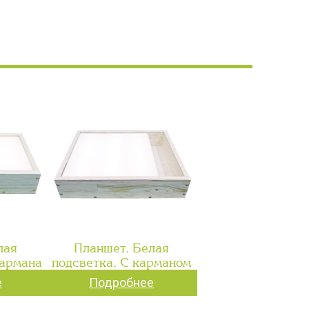
лая
Планшет. Белая
кармана
подсветка. С карманом
е
Подробнее