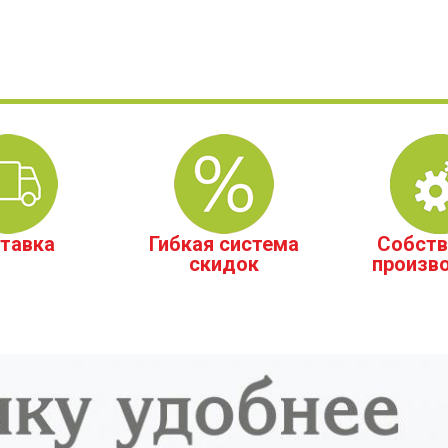
тавка
Гибкая система
Собств
скидок
произв