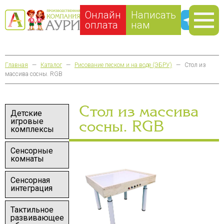
Онлайн
Написать
оплата
нам
Главная
—
Каталог
—
Рисование песком и на воде (ЭБРУ)
—
Стол из
массива сосны. RGB
Стол из массива
Детские
игровые
сосны. RGB
комплексы
Сенсорные
комнаты
Сенсорная
интеграция
Тактильное
развивающее