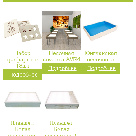
Набор
Песочная
Юнгианская
трафаретов
комната АУРИ
песочница
18шт
Подробнее
Подробнее
Подробнее
Планшет.
Планшет.
Белая
Белая
подсветка.
подсветка. С