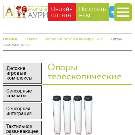
Онлайн
Написать
оплата
нам
Главная
—
Каталог
—
Рисование песком и на воде (ЭБРУ)
—
Опоры
телескопические
Опоры
Детские
игровые
телескопические
комплексы
Сенсорные
комнаты
Сенсорная
интеграция
Тактильное
развивающее