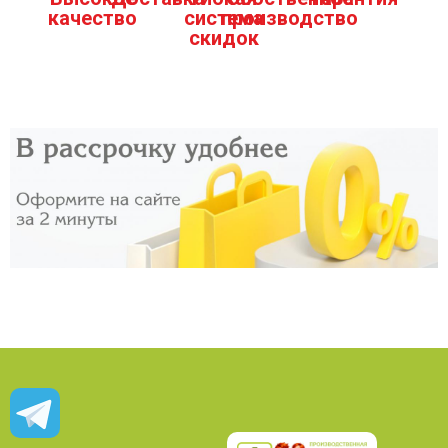
качество
система
производство
скидок