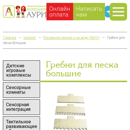
Онлайн
Написать
оплата
нам
Главная
—
Каталог
—
Рисование песком и на воде (ЭБРУ)
—
Гребни для
песка большие
Гребни для песка
Детские
игровые
большие
комплексы
Сенсорные
комнаты
Сенсорная
интеграция
Тактильное
развивающее