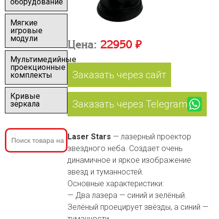
оборудование
Мягкие
игровые
модули
Цена:
22950 ₽
Мультимедийные
проекционные
Заказать через сайт
комплекты
Кривые
Заказать через Telegram
зеркала
Laser Stars
— лазерный проектор
звездного неба. Создает очень
динамичное и яркое изображение
звезд и туманностей.
Основные характеристики:
— Два лазера — синий и зелёный.
Зелёный проецирует звёзды, а синий —
туманности