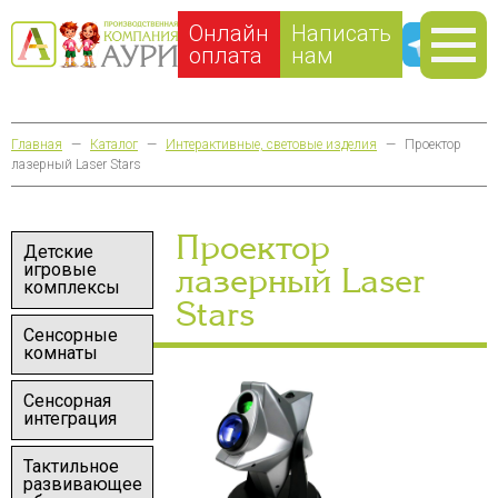
Онлайн
Написать
оплата
нам
Главная
—
Каталог
—
Интерактивные, световые изделия
—
Проектор
лазерный Laser Stars
Проектор
Детские
игровые
лазерный Laser
комплексы
Stars
Сенсорные
комнаты
Сенсорная
интеграция
Тактильное
развивающее