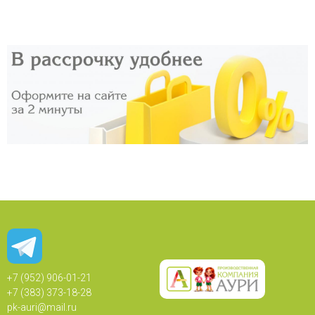
+7 (952) 906-01-21
+7 (383) 373-18-28
pk-auri@mail.ru