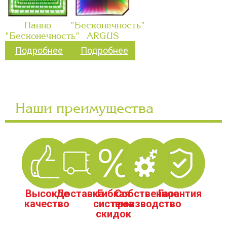
Панно
"Бесконечность"
"Бесконечность"
ARGUS
Подробнее
Подробнее
Наши преимущества
Высокое
Доставка
Гибкая
Собственное
Гарантия
качество
система
производство
скидок