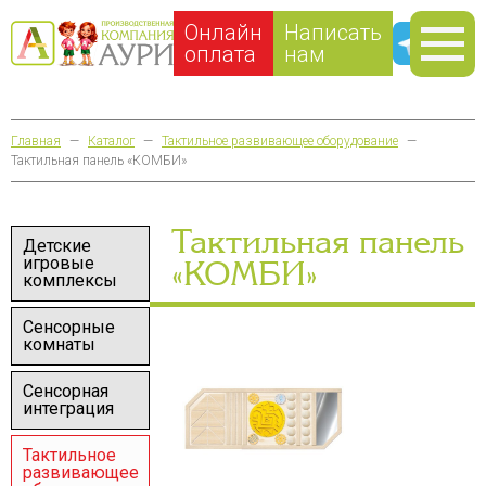
Онлайн
Написать
оплата
нам
Главная
—
Каталог
—
Тактильное развивающее оборудование
—
Тактильная панель «КОМБИ»
Тактильная панель
Детские
игровые
«КОМБИ»
комплексы
Сенсорные
комнаты
Сенсорная
интеграция
Тактильное
развивающее