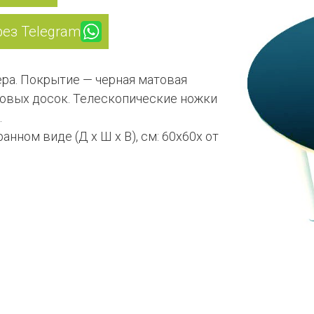
рез Telegram
ра. Покрытие — черная матовая
ловых досок. Телескопические ножки
.
нном виде (Д х Ш х В), см: 60х60х от