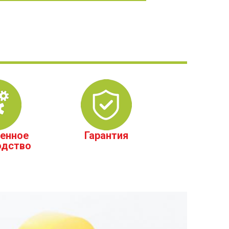
енное
Гарантия
одство