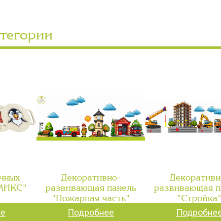
атегории
чных
Декоративно-
Декоративн
"МИКС"
развивающая панель
развивающая п
"Пожарная часть"
"Стройка
ее
Подробнее
Подробне