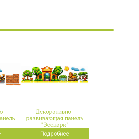
о-
Декоративно-
анель
развивающая панель
"
"Зоопарк"
е
Подробнее