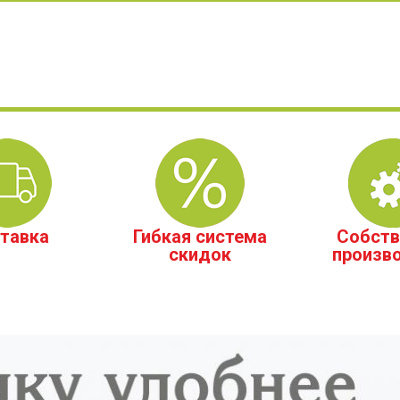
тавка
Гибкая система
Собств
скидок
произв