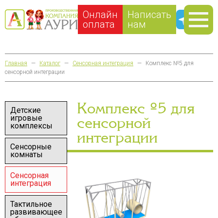
Онлайн
Написать
оплата
нам
Главная
—
Каталог
—
Сенсорная интеграция
—
Комплекс №5 для
сенсорной интеграции
Комплекс №5 для
Детские
игровые
сенсорной
комплексы
интеграции
Сенсорные
комнаты
Сенсорная
интеграция
Тактильное
развивающее