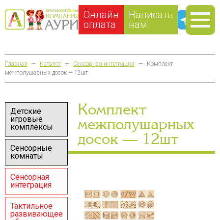
Онлайн
Написать
оплата
нам
Главная
—
Каталог
—
Сенсорная интеграция
—
Комплект
межполушарных досок — 12шт
Комплект
Детские
игровые
межполушарных
комплексы
досок — 12шт
Сенсорные
комнаты
Сенсорная
интеграция
Тактильное
развивающее