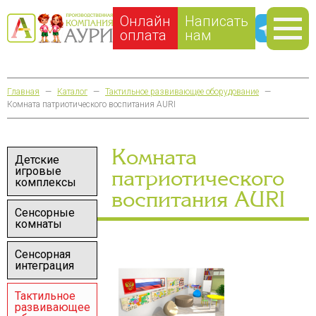
Онлайн
Написать
оплата
нам
Главная
—
Каталог
—
Тактильное развивающее оборудование
—
Комната патриотического воспитания AURI
Комната
Детские
игровые
патриотического
комплексы
воспитания AURI
Сенсорные
комнаты
Сенсорная
интеграция
Тактильное
развивающее