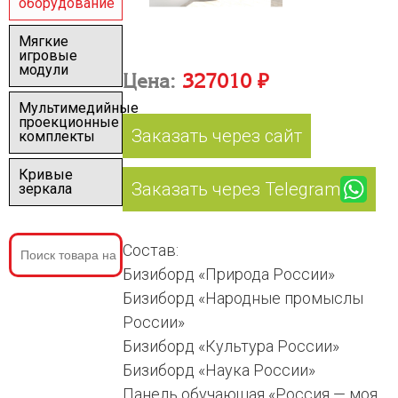
оборудование
Мягкие
игровые
модули
Цена:
327010 ₽
Мультимедийные
проекционные
Заказать через сайт
комплекты
Кривые
Заказать через Telegram
зеркала
Состав:
Бизиборд «Природа России»
Бизиборд «Народные промыслы
России»
Бизиборд «Культура России»
Бизиборд «Наука России»
Панель обучающая «Россия — моя