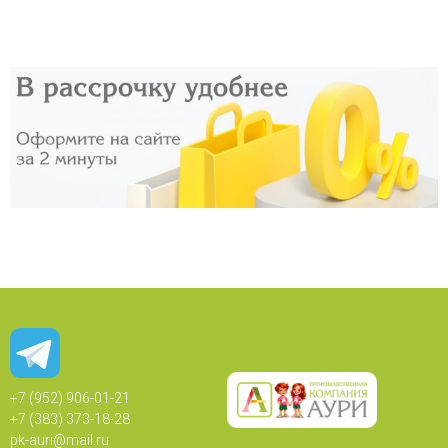
+7 (952) 906-01-21
+7 (383) 373-18-28
pk-auri@mail.ru