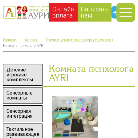
Онлайн
Написать
оплата
нам
Главная
—
Каталог
—
Готовые комплекты сенсорной комнаты
—
Комната психолога AYRI
Комната психолога
Детские
игровые
AYRI
комплексы
Сенсорные
комнаты
Сенсорная
интеграция
Тактильное
развивающее