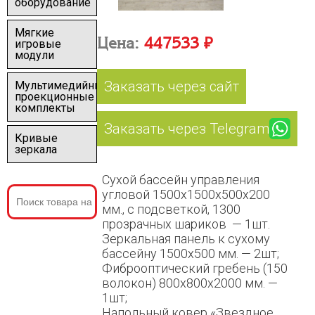
оборудование
Мягкие
Цена:
447533 ₽
игровые
модули
Заказать через сайт
Мультимедийные
проекционные
комплекты
Заказать через Telegram
Кривые
зеркала
Cухой бассейн управления
угловой 1500х1500х500х200
мм., с подсветкой, 1300
прозрачных шариков — 1шт.
Зеркальная панель к сухому
бассейну 1500х500 мм. — 2шт;
Фиброоптический гребень (150
волокон) 800х800х2000 мм. —
1шт;
Напольный ковер «Звездное