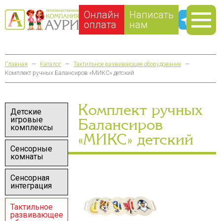
Онлайн
Написать
оплата
нам
Главная
—
Каталог
—
Тактильное развивающее оборудование
—
Комплект ручных Балансиров «МИКС» детский
Комплект ручных
Детские
игровые
Балансиров
комплексы
«МИКС» детский
Сенсорные
комнаты
Сенсорная
интеграция
Тактильное
развивающее