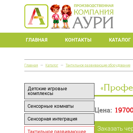
ГЛАВНАЯ
КОНТАКТЫ
КАТАЛОГ
Главная
—
Каталог
—
Тактильное развивающее оборудование
«Профе
Детские игровые
комплексы
Сенсорные комнаты
Цена:
19700
Сенсорная интеграция
Заказать че
Тактильное развивающее