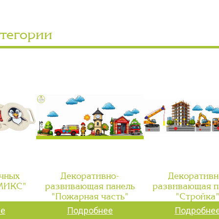
атегории
чных
Декоративно-
Декоративн
"МИКС"
развивающая панель
развивающая п
"Пожарная часть"
"Стройка
ее
Подробнее
Подробне