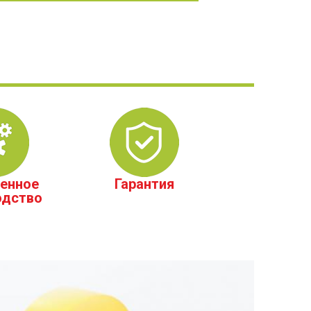
енное
Гарантия
одство