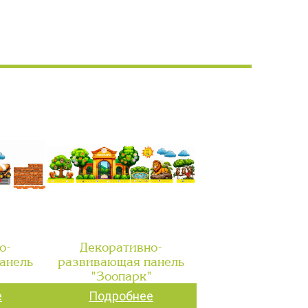
о-
Декоративно-
анель
развивающая панель
"
"Зоопарк"
е
Подробнее