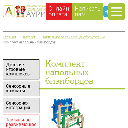
Онлайн
Написать
оплата
нам
Главная
—
Каталог
—
Тактильное развивающее оборудование
—
Комплект напольных бизибордов
Комплект
Детские
игровые
напольных
комплексы
бизибордов
Сенсорные
комнаты
Сенсорная
интеграция
Тактильное
развивающее