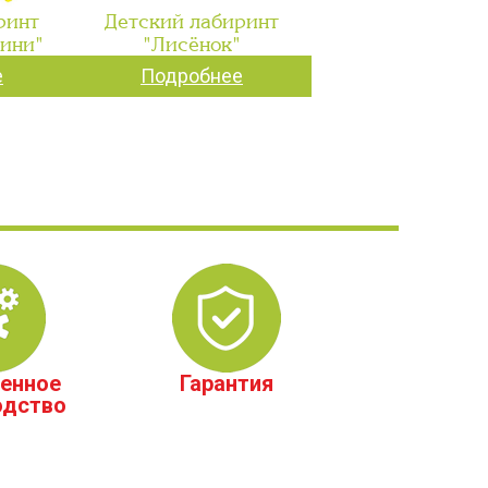
ринт
Детский лабиринт
мини"
"Лисёнок"
е
Подробнее
енное
Гарантия
одство