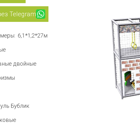
рез Telegram
меры: 6,1*1,2*27м
ые
вные двойные
ризмы
уль Бублик
иковые