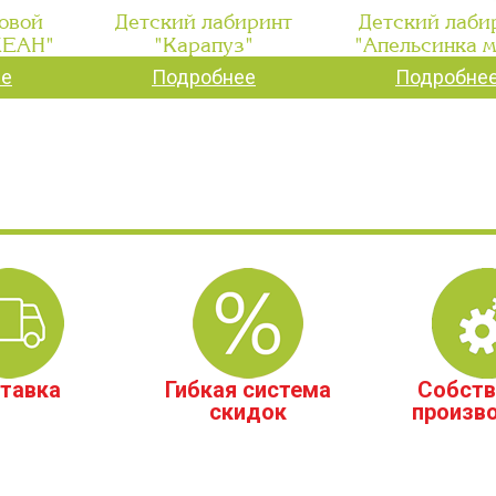
овой
Детский лабиринт
Детский лаби
КЕАН"
"Карапуз"
"Апельсинка 
ее
Подробнее
Подробне
тавка
Гибкая система
Собств
скидок
произв